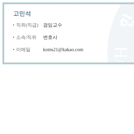
고민석
직위(직급)
겸임교수
소속/직위
변호사
이메일
koms21@kakao.com