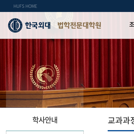
HUFS HOME
법학전문대학원
인사
조직
교육
특성
위치
자체
교과과
학사안내