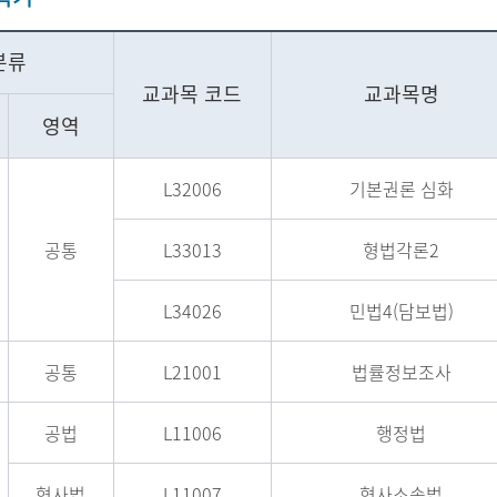
분류
교과목 코드
교과목명
영역
L32006
기본권론 심화
공통
L33013
형법각론2
L34026
민법4(담보법)
공통
L21001
법률정보조사
공법
L11006
행정법
형사법
L11007
형사소송법