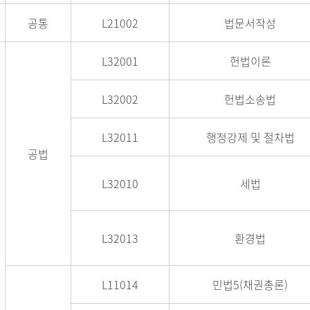
공통
L21002
법문서작성
L32001
헌법이론
L32002
헌법소송법
L32011
행정강제 및 절차법
공법
L32010
세법
L32013
환경법
L11014
민법5(채권총론)