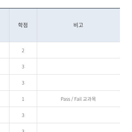
학점
비고
2
3
3
1
Pass / Fail 교과목
3
3