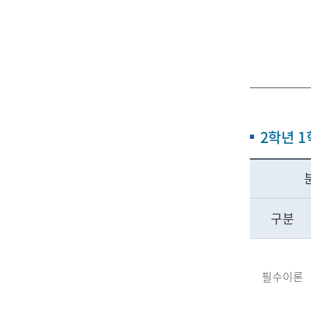
2학년 
구분
필수이론