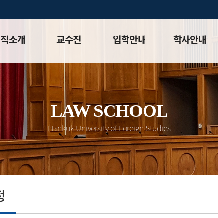
조직소개
교수진
입학안내
학사안내
말
전임교수
모집요강(석사)
학사일정
체계
겸임교수
모집요강(박사)
대학원 학칙
목표 및
명예교수
LAW SCHOOL
입시 공지사항
학칙시행세칙
화⮛
초빙 객원 교수
입시 FAQ
이수체계도
Hankuk University of Foreign Studies
안내
교과과정
평가
강의시간표
성적등급&
상대평가적용표
정