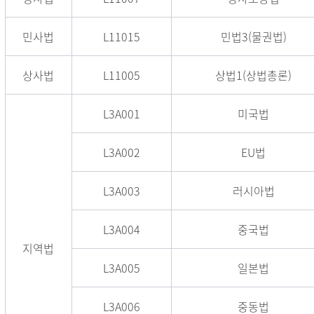
민사법
L11015
민법3(물권법)
상사법
L11005
상법1(상법총론)
L3A001
미국법
L3A002
EU법
L3A003
러시아법
L3A004
중국법
지역법
L3A005
일본법
L3A006
중동법