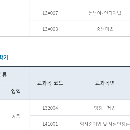
L3A007
동남아･인디아법
L3A008
중남미법
1학기
분류
교과목 코드
교과목명
영역
L32004
행정구제법
공통
L41001
형사증거법 및 사실인정