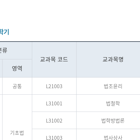
1학기
분류
교과목 코드
교과목명
영역
공통
L21003
법조윤리
L31001
법철학
L31002
법학방법론
기초법
L31003
법사상사