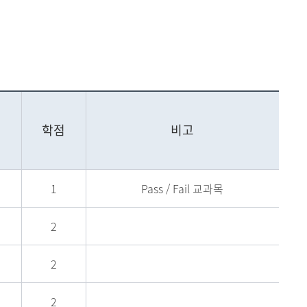
현재 페이지를 즐겨찾는 메뉴로
등록하시겠습니까?
메뉴추가
학점
비고
1
Pass / Fail 교과목
2
2
2