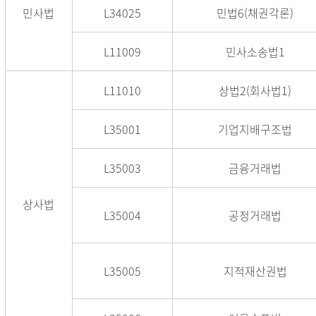
민사법
L34025
민법6(채권각론)
L11009
민사소송법1
L11010
상법2(회사법1)
L35001
기업지배구조법
L35003
금융거래법
상사법
L35004
공정거래법
L35005
지적재산권법