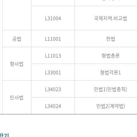
L31004
국제지역.비교법
공법
L11001
헌법
L11013
형법총론
형사법
L33001
형법각론1
L34023
민법1(민법총칙)
민사법
L34024
민법2(계약법)
2학기