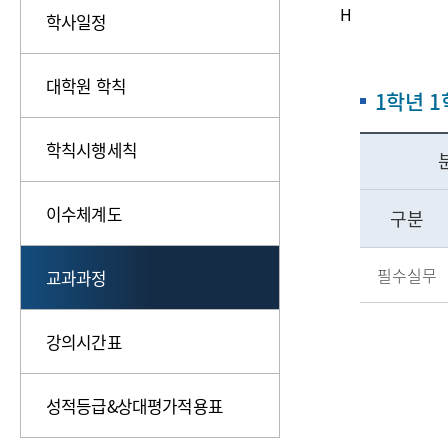
H
학사일정
대학원 학칙
1학년 
학칙시행세칙
이수체계도
구분
필수실무
교과과정
강의시간표
성적등급&상대평가적용표