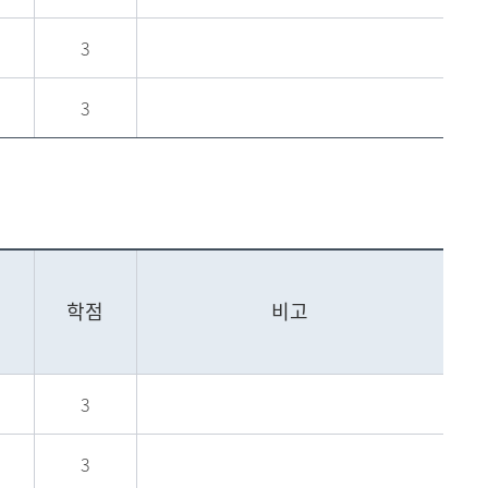
3
3
학점
비고
3
론
3