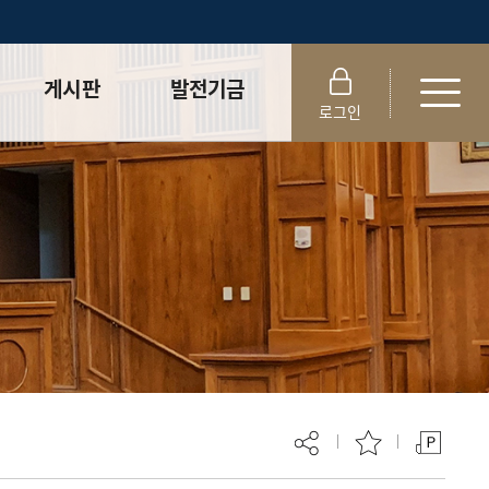
게시판
발전기금
로그인
학사공지사항
법학전문대학원
발전기금
센터공지사항
법학전문대학원
실습게시판
장학기금
취업게시판
학생참여
변호사시험
합격률 및 취업률
로스쿨 News
자료실
동문 라운지